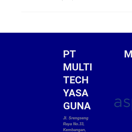
PT
M
MULTI
TECH
YASA
GUNA
Jl. Srengseng
Raya No.33,
Kembangan,