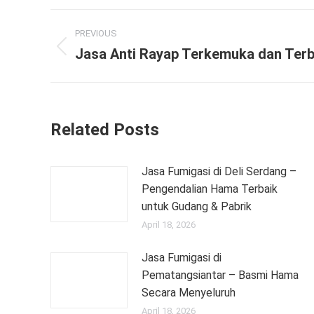
Post
PREVIOUS
navigation
Jasa Anti Rayap Terkemuka dan Terb
Previous
post:
Related Posts
Jasa Fumigasi di Deli Serdang –
Pengendalian Hama Terbaik
untuk Gudang & Pabrik
April 18, 2026
Jasa Fumigasi di
Pematangsiantar – Basmi Hama
Secara Menyeluruh
April 18, 2026