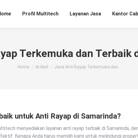
Home
Profil Multitech
Layanan Jasa
Kantor Ca
ayap Terkemuka dan Terbaik 
You are here:
Home
Artikel
Jasa Anti Rayap Terkemuka dan…
baik untuk Anti Rayap di Samarinda?
ltitech menyediakan layanan anti rayap ter
baik di Samarinda, de
fektif. Kenapa Anda harus memilih kami untuk melindungi proper