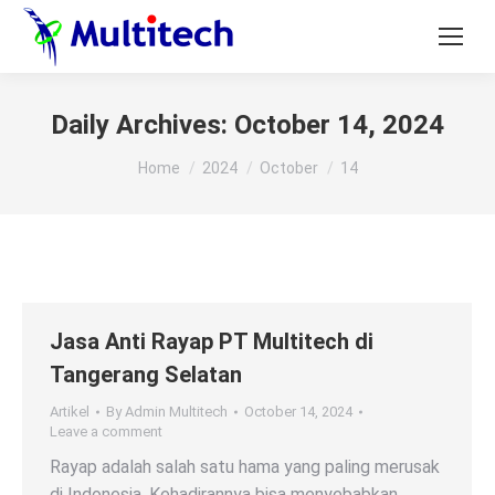
Daily Archives:
October 14, 2024
You are here:
Home
2024
October
14
Jasa Anti Rayap PT Multitech di
Tangerang Selatan
Artikel
By
Admin Multitech
October 14, 2024
Leave a comment
Rayap adalah salah satu hama yang paling merusak
di Indonesia. Kehadirannya bisa menyebabkan