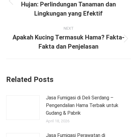
Hujan: Perlindungan Tanaman dan
Previous
post:
Lingkungan yang Efektif
NEXT
Apakah Kucing Termasuk Hama? Fakta-
Next
Fakta dan Penjelasan
post:
Related Posts
Jasa Fumigasi di Deli Serdang –
Pengendalian Hama Terbaik untuk
Gudang & Pabrik
April 18, 2026
Jasa Fumigasi Perawatan di