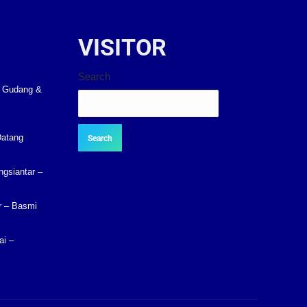
VISITOR
Search
k Gudang &
Datang
Search
gsiantar –
r – Basmi
ai –