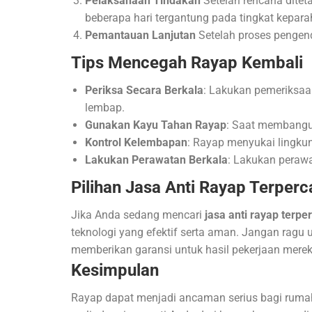
Pelaksanaan Tindakan
Setelah rencana ditet
beberapa hari tergantung pada tingkat keparah
Pemantauan Lanjutan
Setelah proses pengend
Tips Mencegah Rayap Kembali
Periksa Secara Berkala
: Lakukan pemeriksaa
lembap.
Gunakan Kayu Tahan Rayap
: Saat membangun
Kontrol Kelembapan
: Rayap menyukai lingkun
Lakukan Perawatan Berkala
: Lakukan perawa
Pilihan Jasa Anti Rayap Terpe
Jika Anda sedang mencari
jasa anti rayap terp
teknologi yang efektif serta aman. Jangan ragu 
memberikan garansi untuk hasil pekerjaan merek
Kesimpulan
Rayap dapat menjadi ancaman serius bagi ru