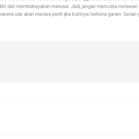
melilit dan membahayakan manusia. Jadi, jangan mencoba melawa
karena ular akan merasa perih jika kulitnya terkena garam. Selain
Next
post: