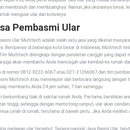
an membunuh dan membuangnya. Namun, jika ukurannya besar, le
untuk mengusir ular dan koloninya.
sa Pembasmi Ular
smi Ular Multitech adalah salah satu jasa yang dikenal masya
ya. Beroperasi di beberapa kota besar di Indonesia, Multitech te
 Tim Multitech dilengkapi dengan peralatan canggih yang dapat 
eka juga akan membantu Anda mencegah ular kembali ke rumah dan
pon di nomor 0812-8222-6067 atau 021-21266067 dan tim pembas
us resmi Multitech atau menelepon dan berbicara langsung denga
 siap membantu Anda 24 jam sehari, 7 hari seminggu.
n berkembang biak di sekitar rumah Anda. Pertama, bersihkan 
utan tinggi, sehingga dengan memotong rumput, ular akan cender
ua celah di rumah, terutama di bawah pintu. Jika Anda melihat u
ba melawan ular tersebut. Segera panggil Jasa Basmi Ular, terut