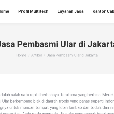
Home
Profil Multitech
Layanan Jasa
Kantor Ca
Jasa Pembasmi Ular di Jakart
You are here:
Home
Artikel
Jasa Pembasmi Ular di Jakarta
adalah salah satu reptil berbahaya, terutama yang berbisa. Me
i. Ular berkembang biak di daerah tropis yang panas seperti Indon
gnya untuk mencari tempat yang lebih lembab dan teduh, dan in
si seperti ini, Anda perlu waspada. Jika ular yang masuk berukura