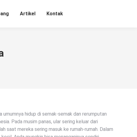
bang
Artikel
Kontak
a
reka umumnya hidup di semak-semak dan rerumputan
esia. Pada musim panas, ular sering keluar dari
ilah saat mereka sering masuk ke rumah-rumah. Dalam
n kecil, Anda mungkin bisa menanganinya sendiri