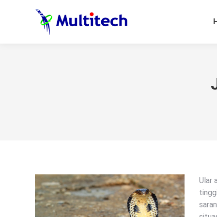
Ular 
tingg
saran
situa