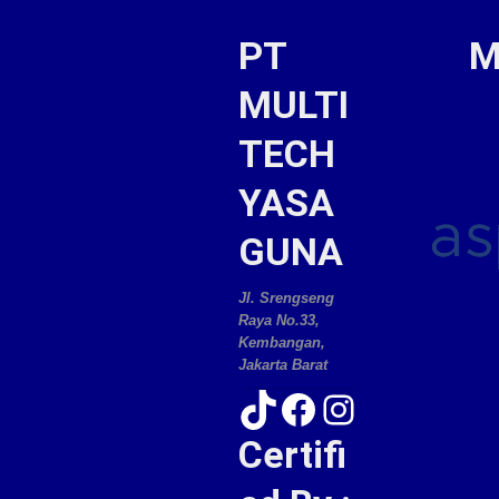
PT
M
MULTI
TECH
YASA
GUNA
Jl. Srengseng
Raya No.33,
Kembangan,
Jakarta Barat
TikTok
Facebook
Instagram
Certifi