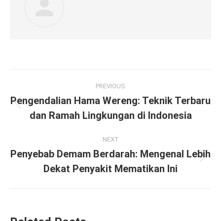
Post
PREVIOUS
navigation
Pengendalian Hama Wereng: Teknik Terbaru
Previous
dan Ramah Lingkungan di Indonesia
post:
NEXT
Penyebab Demam Berdarah: Mengenal Lebih
Next
Dekat Penyakit Mematikan Ini
post: