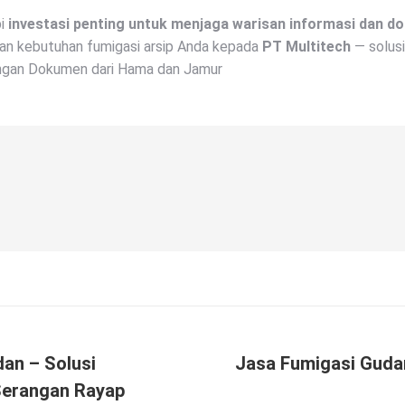
pi
investasi penting untuk menjaga warisan informasi dan 
kan kebutuhan fumigasi arsip Anda kepada
PT Multitech
— solusi
dungan Dokumen dari Hama dan Jamur
dan – Solusi
Jasa Fumigasi Gudan
Next
Serangan Rayap
post: