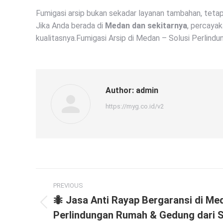
Fumigasi arsip bukan sekadar layanan tambahan, teta
Jika Anda berada di
Medan dan sekitarnya
, percaya
kualitasnya.Fumigasi Arsip di Medan – Solusi Perlin
Author:
admin
https://myg.co.id/v2
Post
PREVIOUS
navigation
🐜 Jasa Anti Rayap Bergaransi di Me
Previous
Perlindungan Rumah & Gedung dari 
post: