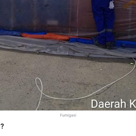
Fumigasi
i?