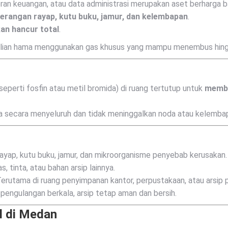
oran keuangan, atau data administrasi merupakan aset berharga 
erangan rayap, kutu buku, jamur, dan kelembapan
.
kan hancur total
.
an hama menggunakan gas khusus yang mampu menembus hingga
eperti fosfin atau metil bromida) di ruang tertutup untuk
membu
a secara menyeluruh dan tidak meninggalkan noda atau kelemb
yap, kutu buku, jamur, dan mikroorganisme penyebab kerusakan.
, tinta, atau bahan arsip lainnya.
erutama di ruang penyimpanan kantor, perpustakaan, atau arsip 
engulangan berkala, arsip tetap aman dan bersih.
l di Medan