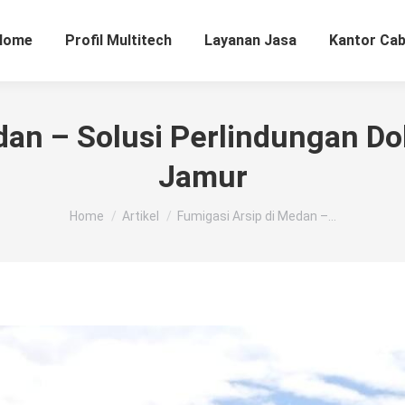
Home
Profil Multitech
Layanan Jasa
Kantor Ca
dan – Solusi Perlindungan 
Jamur
You are here:
Home
Artikel
Fumigasi Arsip di Medan –…