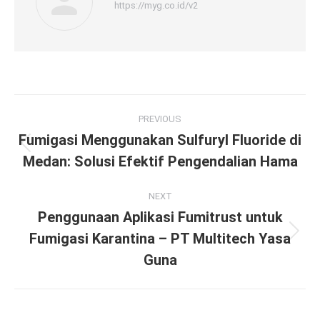
https://myg.co.id/v2
Post
PREVIOUS
navigation
Fumigasi Menggunakan Sulfuryl Fluoride di
Previous
Medan: Solusi Efektif Pengendalian Hama
post:
NEXT
Penggunaan Aplikasi Fumitrust untuk
Fumigasi Karantina – PT Multitech Yasa
Next
post:
Guna