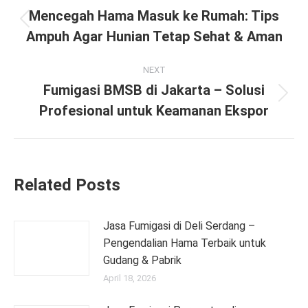
navigation
Mencegah Hama Masuk ke Rumah: Tips
Previous
Ampuh Agar Hunian Tetap Sehat & Aman
post:
NEXT
Fumigasi BMSB di Jakarta – Solusi
Next
Profesional untuk Keamanan Ekspor
post:
Related Posts
Jasa Fumigasi di Deli Serdang –
Pengendalian Hama Terbaik untuk
Gudang & Pabrik
April 18, 2026