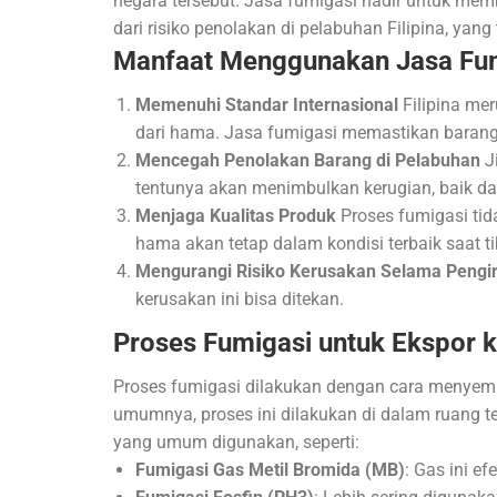
negara tersebut. Jasa fumigasi hadir untuk mem
dari risiko penolakan di pelabuhan Filipina, ya
Manfaat Menggunakan Jasa Fumi
Memenuhi Standar Internasional
Filipina me
dari hama. Jasa fumigasi memastikan barang
Mencegah Penolakan Barang di Pelabuhan
Ji
tentunya akan menimbulkan kerugian, baik da
Menjaga Kualitas Produk
Proses fumigasi tid
hama akan tetap dalam kondisi terbaik saat t
Mengurangi Risiko Kerusakan Selama Pengi
kerusakan ini bisa ditekan.
Proses Fumigasi untuk Ekspor ke
Proses fumigasi dilakukan dengan cara menye
umumnya, proses ini dilakukan di dalam ruang t
yang umum digunakan, seperti:
Fumigasi Gas Metil Bromida (MB)
: Gas ini 