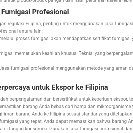
an untuk produk-produk pangan dan hasil pertanian karena lebi
Fumigasi Profesional
n regulasi Filipina, penting untuk menggunakan jasa fumigasi 
esional antara lain:
melalui proses fumigasi akan mendapatkan sertifikat fumigasi
igasi memerlukan keahlian khusus. Teknisi yang berpengala
Jasa fumigasi profesional menggunakan metode yang aman dan 
erpercaya untuk Ekspor ke Filipina
ah berpengalaman dan bersertifikat untuk keperluan ekspor, 
memastikan barang Anda bebas dari hama dan mikroorganisme
ngiriman barang Anda ke Filipina sesuai standar yang ditetapk
 fumigasi yang tepat, Anda dapat memastikan bahwa barang And
tiba di tangan konsumen. Gunakan jasa fumigasi profesional da