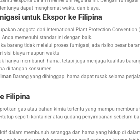
bantu eksportir dalam memenuhi regulasi ini. Dengan fumigasi 
ng tentunya dapat menghemat waktu dan biaya.
gasi untuk Ekspor ke Filipina
rupakan anggota dari International Plant Protection Conventio
 Anda memenuhi standar ini dengan baik.
ka barang tidak melalui proses fumigasi, ada risiko besar barang 
ri sisi biaya maupun waktu.
ak hanya membunuh hama, tetapi juga menjaga kualitas baran
iba di tangan konsumen.
riman
Barang yang dihinggapi hama dapat rusak selama perjala
 Filipina
mprotkan gas atau bahan kimia tertentu yang mampu membunu
ertutup seperti kontainer atau gudang penyimpanan sebelum ba
efektif dalam membunuh serangga dan hama yang hidup di dala